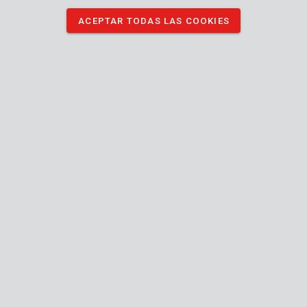
ACEPTAR TODAS LAS COOKIES
POWC2061
Sierra sable 710W - 2 acc.
POWDP25100
Sierra sable 20V - excl.batería y cargador