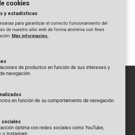
de cookies
s y estadísticas
sarias para garantizar el correcto funcionamiento del
 uso de nuestro sitio web de forma anónima con fines
gación.
Más información.
nes
ciones de productos en función de sus intereses y
de navegación.
IÓN
nalizados
GENERAL
ncios en función de su comportamiento de navegación.
 Rompuy nv
+32 (0)3 292 92 92
aat 9
info@varo.com
a
SERVICIO TÉCNICO
 sociales
racción óptima con redes sociales como YouTube,
+32 (0)3 292 92 90
k o Instagram.
support@varo.com