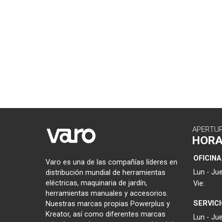
APERTU
HOR
OFICINA
Varo es una de las compañías líderes en
Lun - Jue
distribución mundial de herramientas
eléctricas, maquinaria de jardín,
Vie:
herramientas manuales y accesorios.
SERVIC
Nuestras marcas propias Powerplus y
Kreator, así como diferentes marcas
Lun - Jue