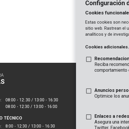
Configuración 
Cookies funcionale
Estas cookies son nece
sitio web. Rastrean el
analíticos y de investi
Cookies adicionales.
Recomendacio
Reciba recomenda
comportamiento 
RA
CONTACTO
AS
INFORMAC
Anuncios perso
OFICINA
Optimice los anu
:
08:00 - 12:.30 / 13:00 - 16:30
VARO - Vic. Van
08:00 - 12:30 / 13:00 - 16:00
Joseph Van Instr
2500 Lier - Bélgic
Enlaces a redes
IO TÉCNICO
Asegura una inte
VARO IBERICA
:
8:00 - 12:30 / 13:00 - 16:30
Twitter, Faceboo