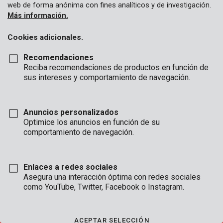
web de forma anónima con fines analíticos y de investigación.
Más información.
Cookies adicionales.
APERTURA
Recomendaciones
HORAS
Reciba recomendaciones de productos en función de
sus intereses y comportamiento de navegación.
OFICINA
Lun - Jue:
08:00 - 12:.30 / 13:00 - 16:30
Vie:
08:00 - 12:30 / 13:00 - 16:00
Anuncios personalizados
Optimice los anuncios en función de su
SERVICIO TÉCNICO
comportamiento de navegación.
Lun - Jue:
8:00 - 12:30 / 13:00 - 16:30
Vie:
8:00 - 12:30 / 13:00 - 15:30
(accesible por teléfono hasta las 16:00)
Enlaces a redes sociales
Asegura una interacción óptima con redes sociales
como YouTube, Twitter, Facebook o Instagram.
CONDICIONES DE VENTA
|
CONDITIONS DE GARANTÍA
|
CONDICIONES GENERALES
ACEPTAR SELECCIÓN