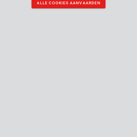
ALLE COOKIES AANVAARDEN
KRT010402
Betonboor Ø 4x75mm
KRT010403
Betonboor Ø 5x85mm