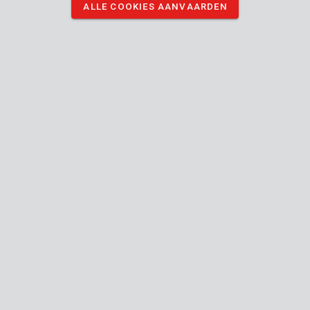
ALLE COOKIES AANVAARDEN
KRT408002
Zeskantsleutel ring 2-10 - 8 st.
KRT408101
Zeskantsleutel 1,5-8 - 8 st.