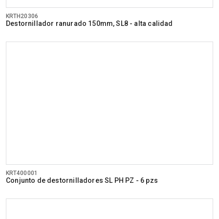
KRTH20306
Destornillador ranurado 150mm, SL8 - alta calidad
KRT400001
Conjunto de destornilladores SL PH PZ - 6 pzs