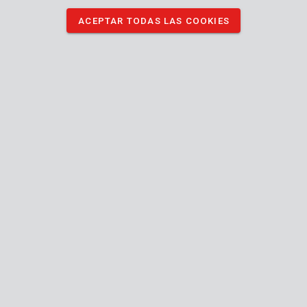
ACEPTAR TODAS LAS COOKIES
POWDPG7573
Sierra de podar inalámbrica sin escobillas 20V 150mm - excl.
batería y cargador - 1 acc.
POWDPG75385