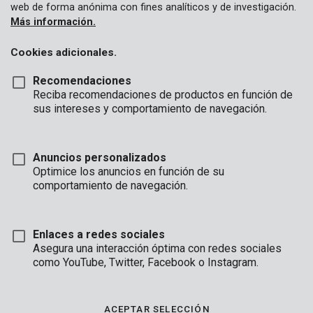
web de forma anónima con fines analíticos y de investigación.
Más información.
Cookies adicionales.
Recomendaciones
Reciba recomendaciones de productos en función de
sus intereses y comportamiento de navegación.
POWDPGCSS2
Anuncios personalizados
Motosierra sin escobillas 40V - incl.batería 2x20V 2.5AH y
Optimice los anuncios en función de su
cargador
comportamiento de navegación.
Disponible pronto
Enlaces a redes sociales
Asegura una interacción óptima con redes sociales
como YouTube, Twitter, Facebook o Instagram.
ACEPTAR SELECCIÓN